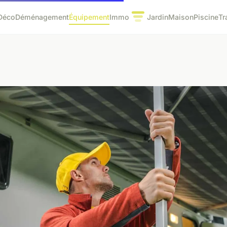
Déco
Déménagement
Équipement
Immo
Jardin
Maison
Piscine
Tr