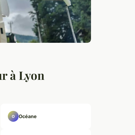
ur à Lyon
Océane
O