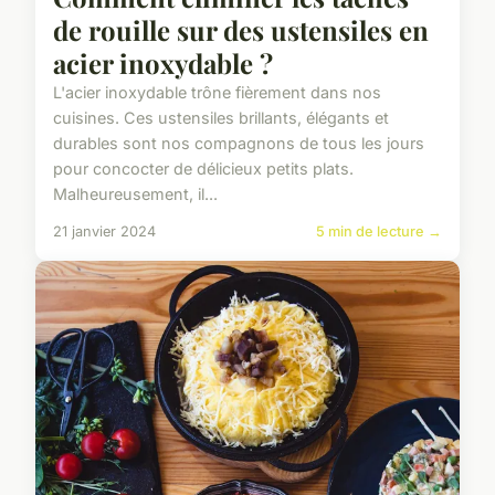
de rouille sur des ustensiles en
acier inoxydable ?
L'acier inoxydable trône fièrement dans nos
cuisines. Ces ustensiles brillants, élégants et
durables sont nos compagnons de tous les jours
pour concocter de délicieux petits plats.
Malheureusement, il...
21 janvier 2024
5 min de lecture →