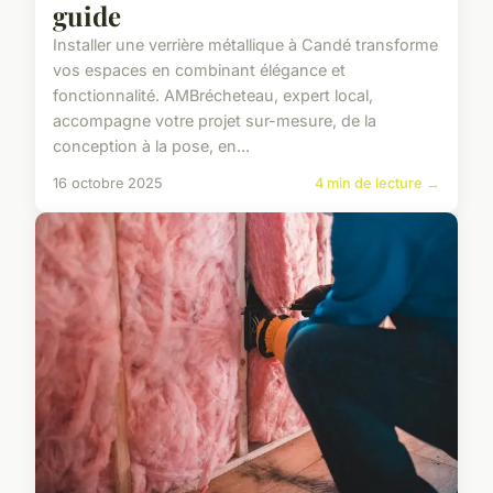
guide
Installer une verrière métallique à Candé transforme
vos espaces en combinant élégance et
fonctionnalité. AMBrécheteau, expert local,
accompagne votre projet sur-mesure, de la
conception à la pose, en...
16 octobre 2025
4 min de lecture →