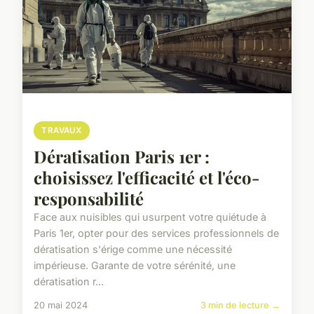
TRAVAUX
Dératisation Paris 1er :
choisissez l'efficacité et l'éco-
responsabilité
Face aux nuisibles qui usurpent votre quiétude à
Paris 1er, opter pour des services professionnels de
dératisation s'érige comme une nécessité
impérieuse. Garante de votre sérénité, une
dératisation r...
20 mai 2024
3 min de lecture →