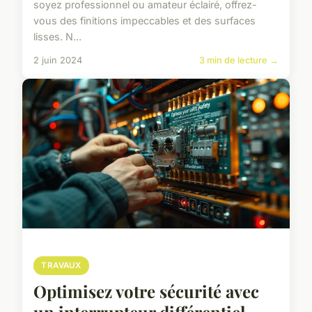
soyez professionnel ou amateur éclairé, offrez-
vous des finitions impeccables et des surfaces
lisses. N...
2 juin 2024
3 min de lecture →
TRAVAUX
Optimisez votre sécurité avec