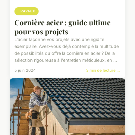
TRAVAUX
Cornière acier : guide ultime
pour vos projets
L'acier façonne vos projets avec une rigidité
exemplaire. Avez-vous déjà contemplé la multitude
de possibilités qu'offre la cornière en acier ? De la
sélection rigoureuse à l'entretien méticuleux, en ...
5 juin 2024
3 min de lecture →