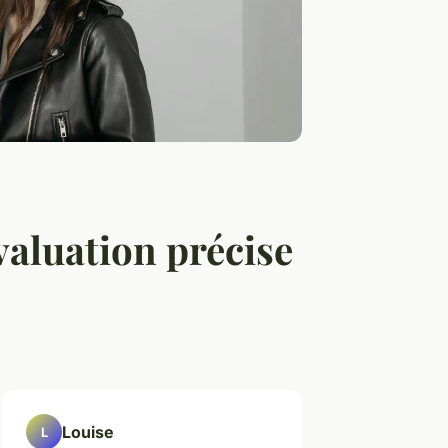
valuation précise
Louise
L