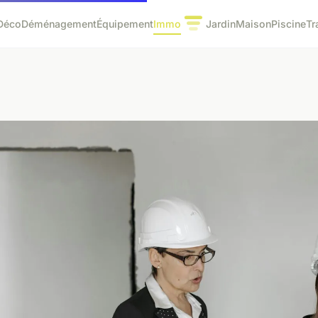
Déco
Déménagement
Équipement
Immo
Jardin
Maison
Piscine
Tr