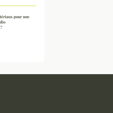
atériaux pour une
dio
e?