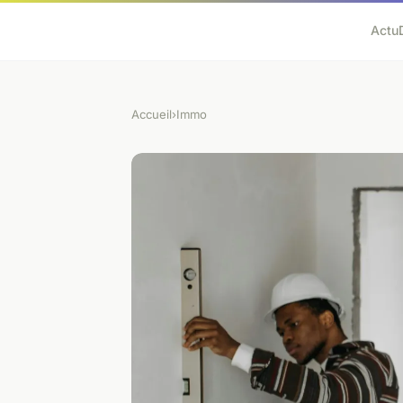
Actu
Accueil
›
Immo