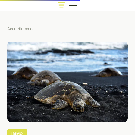
Accueil
›
Immo
IMMO