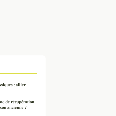
siques : allier
me de récupération
ison ancienne ?