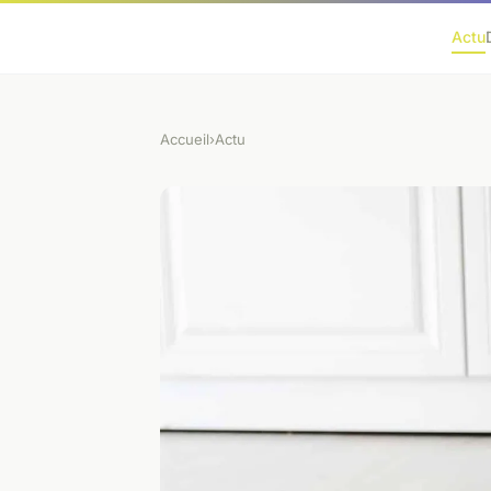
Actu
Accueil
›
Actu