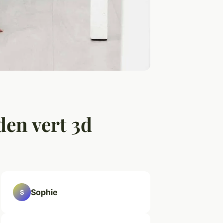
den vert 3d
Sophie
S