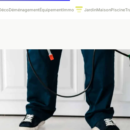
Déco
Déménagement
Équipement
Immo
Jardin
Maison
Piscine
Tr