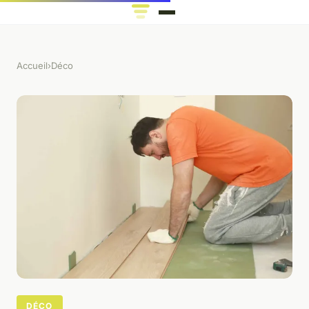
Accueil
›
Déco
DÉCO