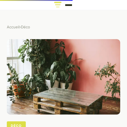
Accueil
›
Déco
DÉCO