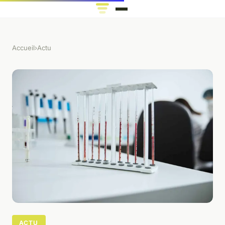
Accueil
›
Actu
ACTU