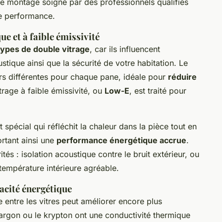
le montage soigné par des professionnels qualifiés
de performance.
e et à faible émissivité
types de double vitrage
, car ils influencent
stique ainsi que la sécurité de votre habitation. Le
urs différentes pour chaque pane, idéale pour
réduire
itrage à faible émissivité, ou
Low-E
, est traité pour
pécial qui réfléchit la chaleur dans la pièce tout en
ortant ainsi une
performance énergétique accrue
.
és : isolation acoustique contre le bruit extérieur, ou
température intérieure agréable.
cacité énergétique
 entre les vitres peut améliorer encore plus
l'argon ou le krypton ont une conductivité thermique