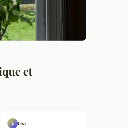
ique et
Léa
L