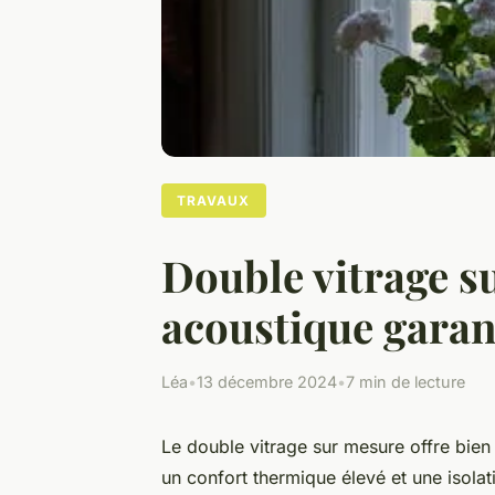
TRAVAUX
Double vitrage s
acoustique garan
Léa
•
13 décembre 2024
•
7 min de lecture
Le double vitrage sur mesure offre bien 
un confort thermique élevé et une isola