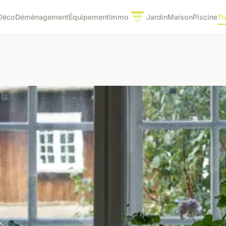
Déco
Déménagement
Équipement
Immo
Jardin
Maison
Piscine
Tr